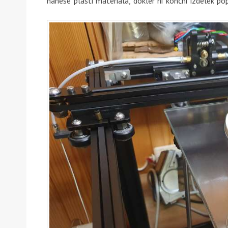
nanese plasti materiala, dokler ni končni izdelek p