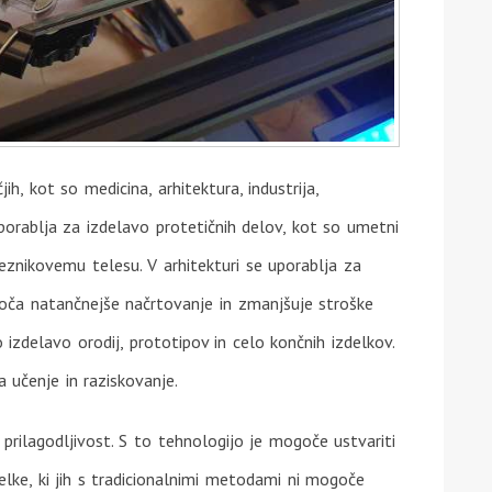
ih, kot so medicina, arhitektura, industrija,
porablja za izdelavo protetičnih delov, kot so umetni
eznikovemu telesu. V arhitekturi se uporablja za
oča natančnejše načrtovanje in zmanjšuje stroške
o izdelavo orodij, prototipov in celo končnih izdelkov.
učenje in raziskovanje.
prilagodljivost. S to tehnologijo je mogoče ustvariti
elke, ki jih s tradicionalnimi metodami ni mogoče