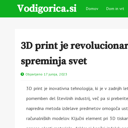
Vodigorica.si
Domov
Dom in vrt
3D print je revolucionar
spreminja svet
Objavljeno 17 junija, 2023
3D print je inovativna tehnologija, ki je v zadnjih l
pomemben del številnih industrij, več pa si preberit
napredna metoda izdelave predmetov omogoča ustva
računalniških modelov. Ključni element pri 3D tiska