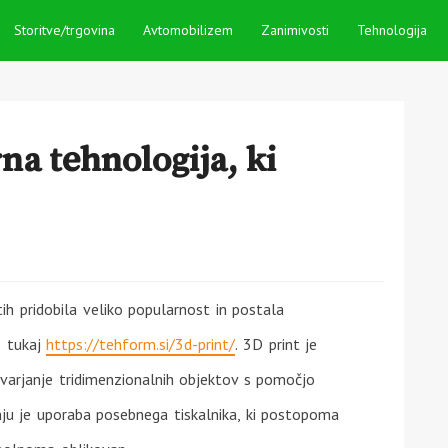
Storitve/trgovina
Avtomobilizem
Zanimivosti
Tehnologija
na tehnologija, ki
etih pridobila veliko popularnost in postala
e tukaj
https://tehform.si/3d-print/
. 3D print je
rjanje tridimenzionalnih objektov s pomočjo
nju je uporaba posebnega tiskalnika, ki postopoma