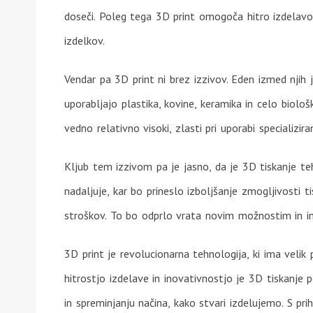
doseči. Poleg tega 3D print omogoča hitro izdelavo 
izdelkov.
Vendar pa 3D print ni brez izzivov. Eden izmed njih j
uporabljajo plastika, kovine, keramika in celo biološ
vedno relativno visoki, zlasti pri uporabi specializir
Kljub tem izzivom pa je jasno, da je 3D tiskanje te
nadaljuje, kar bo prineslo izboljšanje zmogljivosti t
stroškov. To bo odprlo vrata novim možnostim in in
3D print je revolucionarna tehnologija, ki ima velik 
hitrostjo izdelave in inovativnostjo je 3D tiskanje p
in spreminjanju načina, kako stvari izdelujemo. S 