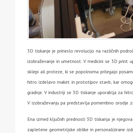
3D tiskanje je prineslo revolucijo na različnih področj
izobraževanje in umetnost. V medicini se 3D print u
sklepi ali proteze, ki se popolnoma prilegajo posam
hitro izdelavo maket in prototipov stavb, kar omog
gradnje. V industriji se 3D tiskanje uporablja za hitr
V izobraževanju pa predstavlja pomembno orodje za 
Ena izmed ključnih prednosti 3D tiskanja je njegova 
zapletene geometrijske oblike in personalizirane izd