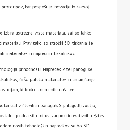
prototipov, kar pospešuje inovacije in razvoj
e izbira ustrezne vrste materiala, saj se lahko
ki materiali. Prav tako so stroški 3D tiskanja še
anih materialov in naprednih tiskalnikov.
hnologija prihodnosti. Napredek v tej panogi se
iskalnikov, širšo paleto materialov in zmanjšanje
ovacijam, ki bodo spremenile naš svet.
potencial v številnih panogah. S prilagodljivostjo,
ostalo gonilna sila pri ustvarjanju inovativnih rešitev
prihodom novih tehnoloških napredkov se bo 3D