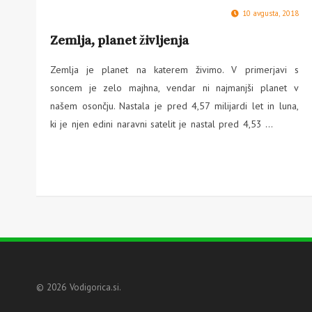
10 avgusta, 2018
Zemlja, planet življenja
Zemlja je planet na katerem živimo. V primerjavi s
soncem je zelo majhna, vendar ni najmanjši planet v
našem osončju. Nastala je pred 4,57 milijardi let in luna,
ki je njen edini naravni satelit je nastal pred 4,53 …
© 2026 Vodigorica.si.